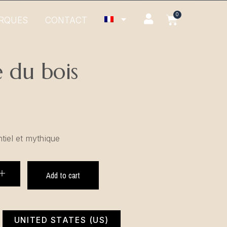
RQUES
CONTACT
 du bois
tiel et mythique
Add to cart
UNITED STATES (US)