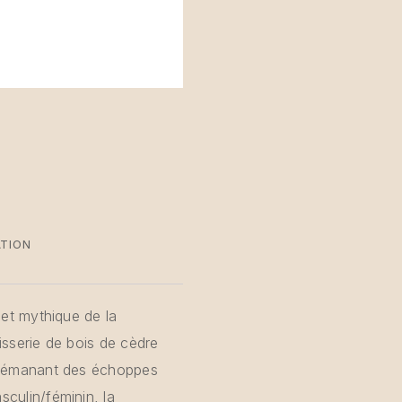
ATION
 et mythique de la
isserie de bois de cèdre
es émanant des échoppes
culin/féminin, la