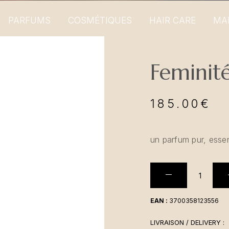
PARFUMS
COSMÉTIQUES
HAIR CARE
MA
Feminité
185.00
€
un parfum pur, essen
EAN :
3700358123556
LIVRAISON / DELIVERY :