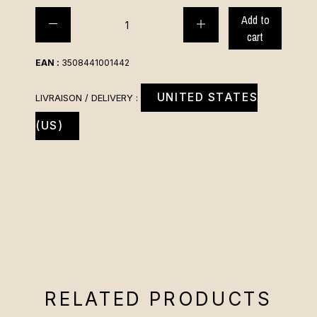
Add to
cart
EAN :
3508441001442
UNITED STATES
LIVRAISON / DELIVERY :
(US)
RELATED PRODUCTS